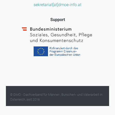
sekretariat[at]dmoe-info.at
Support
© DMÖ - Dachverband für Männer-, Burschen- und Väterarbeit in
Österreich, seit 2016