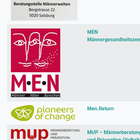
MEN
Männergesundheitsze
Men.Return
MUP – Männerberatun
und Prävention (Volkshi