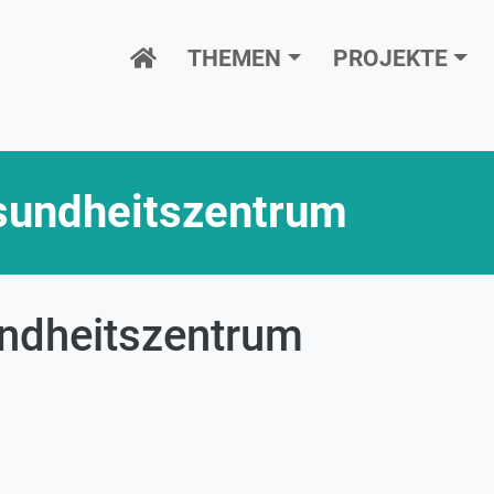
Hauptnavigation
THEMEN
PROJEKTE
undheitszentrum
dheitszentrum