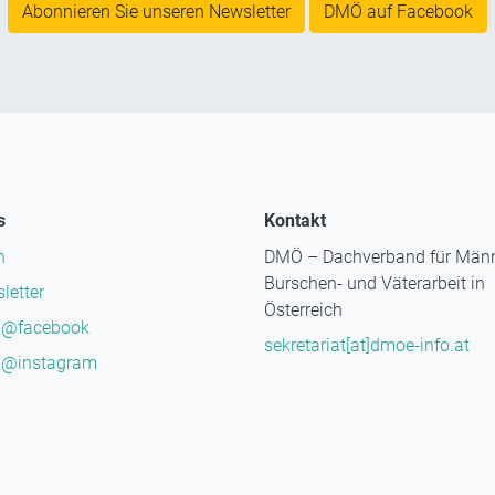
Abonnieren Sie unseren Newsletter
DMÖ auf Facebook
s
Kontakt
n
DMÖ – Dachverband für Männ
Burschen- und Väterarbeit in
letter
Österreich
@facebook
sekretariat[at]dmoe-info.at
@instagram