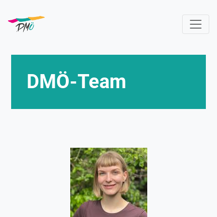
Direkt
zum
Inhalt
DMÖ-Team