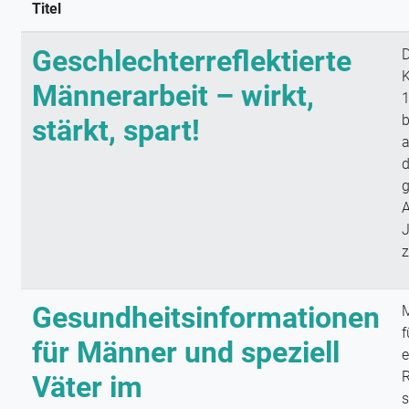
Titel
Geschlechterreflektierte
D
Männerarbeit – wirkt,
1
b
stärkt, spart!
a
d
g
A
J
Gesundheitsinformationen
M
f
für Männer und speziell
e
R
Väter im
s