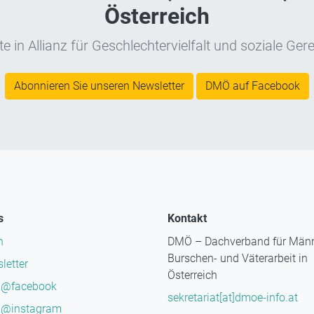
Österreich
e in Allianz für Geschlechtervielfalt und soziale Gere
Abonnieren Sie unseren Newsletter
DMÖ auf Facebook
s
Kontakt
n
DMÖ – Dachverband für Männ
Burschen- und Väterarbeit in
letter
Österreich
@facebook
sekretariat[at]dmoe-info.at
@instagram