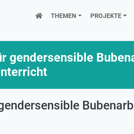
Hauptnavigation
THEMEN
PROJEKTE
für gendersensible Bubena
nterricht
r gendersensible Bubenarb