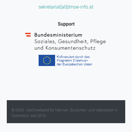
sekretariat[at]dmoe-info.at
Support
© DMÖ - Dachverband für Männer-, Burschen- und Väterarbeit in
Österreich, seit 2016