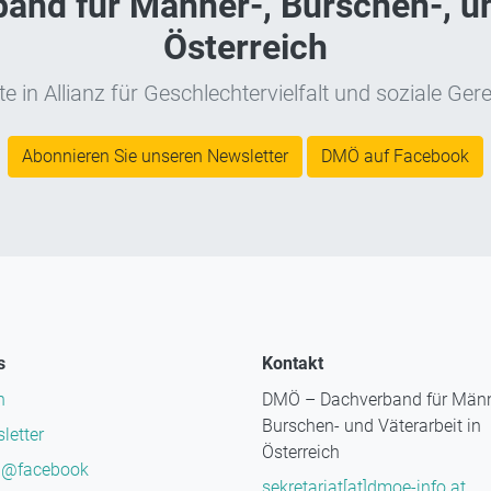
nd für Männer-, Burschen-, un
Österreich
e in Allianz für Geschlechtervielfalt und soziale Gere
Abonnieren Sie unseren Newsletter
DMÖ auf Facebook
s
Kontakt
n
DMÖ – Dachverband für Männ
Burschen- und Väterarbeit in
letter
Österreich
@facebook
sekretariat[at]dmoe-info.at