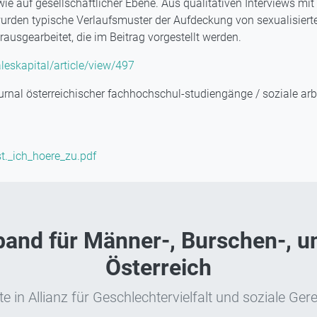
wie auf gesellschaftlicher Ebene. Aus qualitativen Interviews mit
 wurden typische Verlaufsmuster der Aufdeckung von sexualisiert
ausgearbeitet, die im Beitrag vorgestellt werden.
aleskapital/article/view/497
urnal österreichischer fachhochschul-studiengänge / soziale arbe
t._ich_hoere_zu.pdf
nd für Männer-, Burschen-, un
Österreich
e in Allianz für Geschlechtervielfalt und soziale Gere