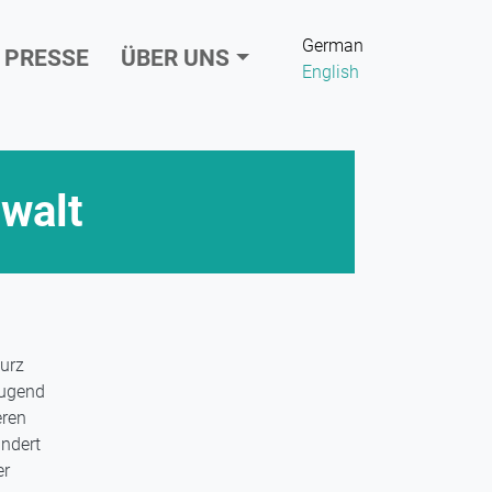
German
PRESSE
ÜBER UNS
English
walt
urz
Jugend
eren
indert
er