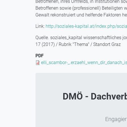
Betroffenen, ihres Umfelds, in Institutionen so
Betroffenen sowie (professionell) Beteiligten
Gewalt rekonstruiert und helfende Faktoren her
Link:
http://soziales-kapital.at/index.php/sozi
Quelle. soziales_kapital wissenschaftliches jo
17 (2017) / Rubrik "Thema" / Standort Graz
PDF
Document
elli_scambor-_.erzaehl_wenn_dir_danach_is
DMÖ - Dachverba
Engagiert