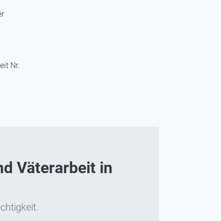
er
it Nr.
d Väterarbeit in
chtigkeit.