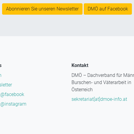
Abonnieren Sie unseren Newsletter
DMÖ auf Facebook
s
Kontakt
n
DMÖ – Dachverband für Männ
Burschen- und Väterarbeit in
letter
Österreich
@facebook
sekretariat[at]dmoe-info.at
@instagram