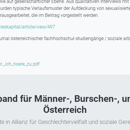
wie auf gesellschaftlicher Ebene. Aus qualitativen Interviews mit
 wurden typische Verlaufsmuster der Aufdeckung von sexualisiert
ausgearbeitet, die im Beitrag vorgestellt werden.
aleskapital/article/view/497
urnal österreichischer fachhochschul-studiengänge / soziale arbe
t._ich_hoere_zu.pdf
nd für Männer-, Burschen-, un
Österreich
e in Allianz für Geschlechtervielfalt und soziale Gere