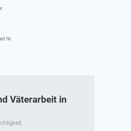
er
it Nr.
d Väterarbeit in
chtigkeit.