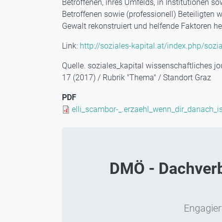
Betroffenen, ihres Umfelds, in Institutionen so
Betroffenen sowie (professionell) Beteiligten
Gewalt rekonstruiert und helfende Faktoren her
Link:
http://soziales-kapital.at/index.php/sozi
Quelle. soziales_kapital wissenschaftliches jo
17 (2017) / Rubrik "Thema" / Standort Graz
PDF
Document
elli_scambor-_.erzaehl_wenn_dir_danach_is
DMÖ - Dachverba
Engagiert