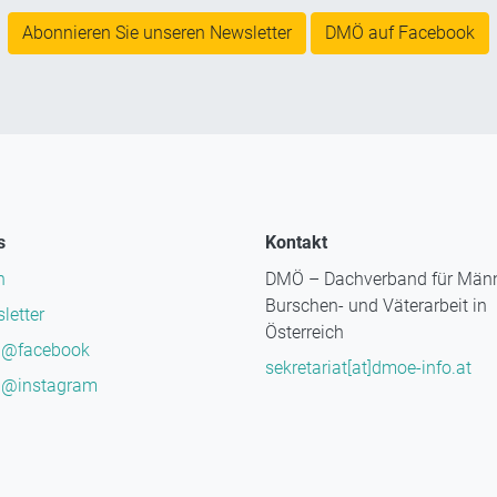
Abonnieren Sie unseren Newsletter
DMÖ auf Facebook
s
Kontakt
n
DMÖ – Dachverband für Männ
Burschen- und Väterarbeit in
letter
Österreich
@facebook
sekretariat[at]dmoe-info.at
@instagram