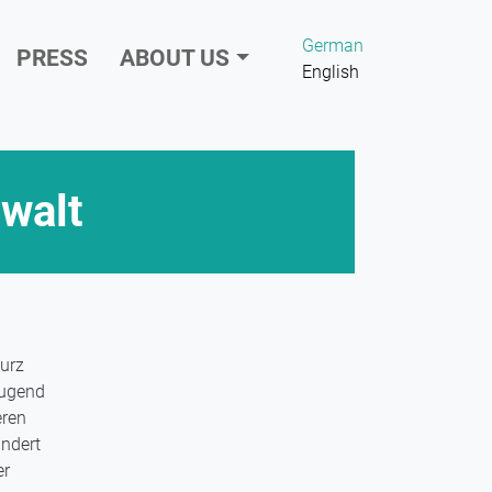
German
PRESS
ABOUT US
English
walt
urz
Jugend
eren
indert
er