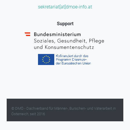
sekretariat[at]dmoe-info.at
Support
© DMÖ - Dachverband für Männer-, Burschen- und Väterarbeit in
Österreich, seit 2016