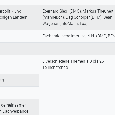
rpolitik und
Eberhard Siegl (DMÖ), Markus Theunert
achigen Ländern –
(männer.ch), Dag Schölper (BFM), Jean
Wagener (InfoMann, Lux)
Fachpraktische Impulse, N.N. (DMÖ, BF
8 verschiedene Themen á 8 bis 25
Teilnehmende
ag
er gemeinsamen
den Dachverbände