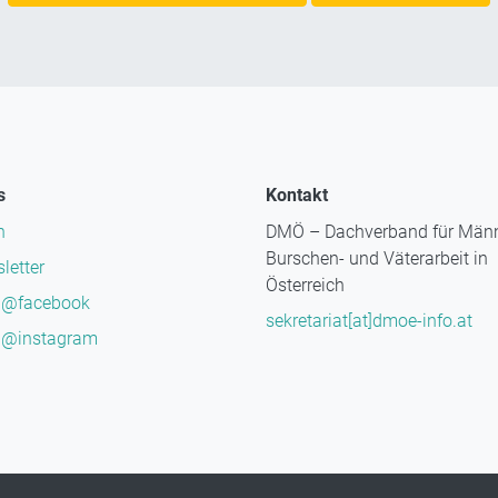
s
Kontakt
n
DMÖ – Dachverband für Männ
Burschen- und Väterarbeit in
letter
Österreich
@facebook
sekretariat[at]dmoe-info.at
@instagram