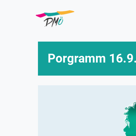
Skip
to
main
content
Porgramm 16.9