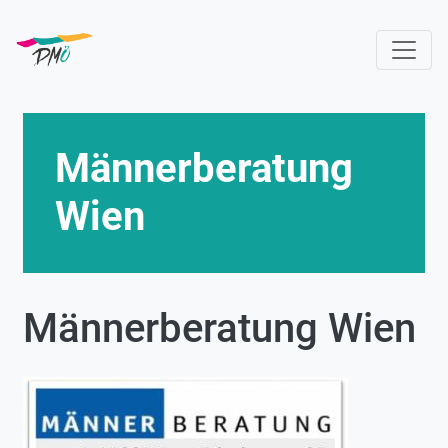
Skip
to
main
content
Männerberatung
Wien
Männerberatung Wien