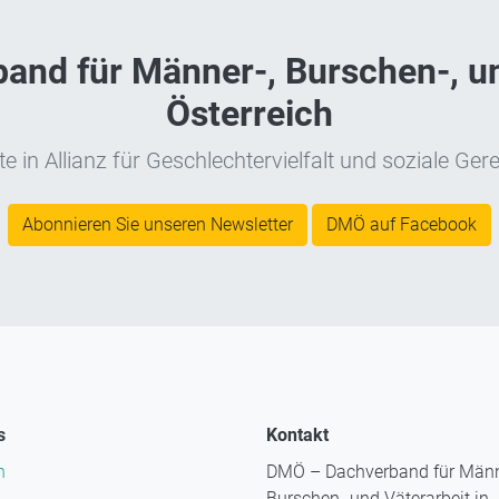
nd für Männer-, Burschen-, un
Österreich
e in Allianz für Geschlechtervielfalt und soziale Gere
Abonnieren Sie unseren Newsletter
DMÖ auf Facebook
s
Kontakt
n
DMÖ – Dachverband für Männ
Burschen- und Väterarbeit in